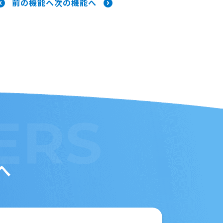
前の機能へ
次の機能へ
ERS
へ