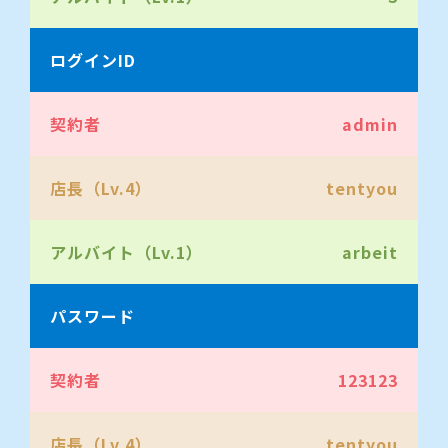
３、デモ版では、一部ご利用頂けない
機能がございます。
ログインID
（当社の免責事項）
契約者
admin
１、お客様が本サイトの利用の際に登
店長（Lv.4）
tentyou
録したデータの全部および一部が漏洩・
破損した場合でも、当社はそれらの保証
アルバイト（Lv.1）
arbeit
は行わないものとします。
パスワード
２、お客様および第三者が本サイトの
利用により、損害を被った場合でも、当
契約者
社は一切の損害賠償責任を負いません。
123123
３、本サイトへのアクセスが原因で、
店長（Lv.4）
tentyou