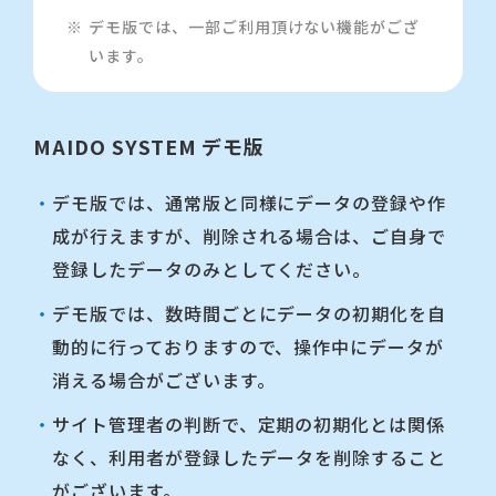
および第三者からの緊急停止要請にはお
デモ版では、一部ご利用頂けない機能がござ
応えしかねます。予めご了承下さい。
います。
（情報の監視・削除）
MAIDO SYSTEM デモ版
当社は本サイトの安全な運営のた
デモ版では、通常版と同様にデータの登録や作
め、お客様の登録されたデータを監視
成が行えますが、削除される場合は、ご自身で
し、必要に応じて定期の初期化とは関係
登録したデータのみとしてください。
なく
デモ版では、数時間ごとにデータの初期化を自
、
動的に行っておりますので、操作中にデータが
消える場合がございます。
利用者が登録したデータを事前の通
知なく削除することがございます。
サイト管理者の判断で、定期の初期化とは関係
なく、利用者が登録したデータを削除すること
（使用の中止）
がございます。