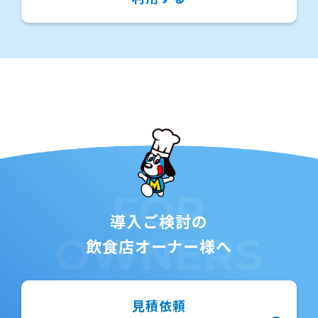
なし法的手段を講じるとともに損害賠償
を請求いたします。
FOR
導入ご検討の
OWNERS
飲食店オーナー様へ
見積依頼