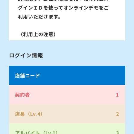
グインＩＤを使ってオンラインデモをご
利用いただけます。
（利用上の注意）
１、デモ版では、数時間ごとにデータ
ログイン情報
の初期化を自動的に行っておりますの
で、操作中にデータが消える場合がござ
店舗コード
います。
契約者
1
２、デモ版では、通常版と同様にデー
タの登録や作成が行えますが、削除され
店長（Lv.4）
2
る場合は、ご自身で登録したデータのみ
としてください。
アルバイト（Lv.1）
3