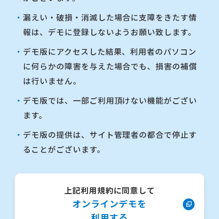
漏えい・破損・消滅した場合に支障をきたす情
当社が適切な使用でないと判断した
報は、デモに登録しないようお願い致します。
場合、お客様はただちに本サイトにおけ
デモ版にアクセスした結果、利用者のパソコン
るオンラインデモの使用を取りやめなけ
に何らかの障害を与えた場合でも、損害の補償
ればならないものとします。
は行いません。
（利用者の責任）
デモ版では、一部ご利用頂けない機能がござい
ます。
本サイトにおけるオンラインデモの
デモ版の提供は、サイト管理者の都合で停止す
試用に関するすべての責任および危険
ることがございます。
は、お客様が負担するものとし、当社は
一切その責任を負わないものとします。
上記利用規約に同意して
尚、公序良俗に反する内容の書き込
オンラインデモを
みや登録については、威力業務妨害とみ
利用する