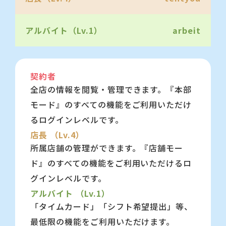
お客様および第三者が、ウィルス感染、
ハッキングなどの被害を被った場合でも
アルバイト（Lv.1）
arbeit
当社は一切の損害賠償責任を負いませ
ん。
契約者
４、当社は、本サイトが利用者にとっ
全店の情報を閲覧・管理できます。『本部
て有用であることを保証致しません。
モード』のすべての機能をご利用いただけ
るログインレベルです。
（サービスの停止、中止）
店長 （Lv.4）
所属店舗の管理ができます。『店舗モー
当社の判断でオンラインデモを事前
ド』のすべての機能をご利用いただけるロ
の通知なく、停止、中止する場合がござ
グインレベルです。
います。
アルバイト （Lv.1）
「タイムカード」「シフト希望提出」等、
尚、いかなる理由においてもお客様
最低限の機能をご利用いただけます。