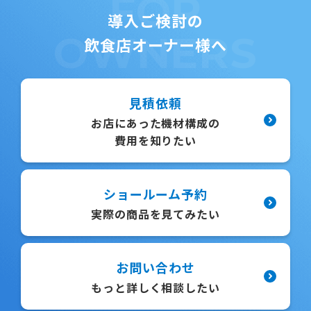
FOR
導入ご検討の
OWNERS
飲食店オーナー様へ
見積依頼
お店にあった機材構成の
費用を知りたい
ショールーム予約
実際の商品を見てみたい
お問い合わせ
もっと詳しく相談したい