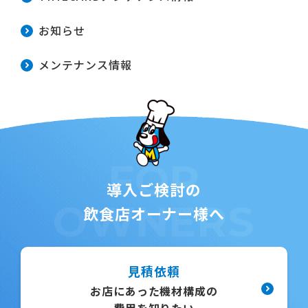
お知らせ
メンテナンス情報
FOR
導入ご検討の
OWNERS
飲食店オーナー様へ
見積依頼
お店にあった機材構成の