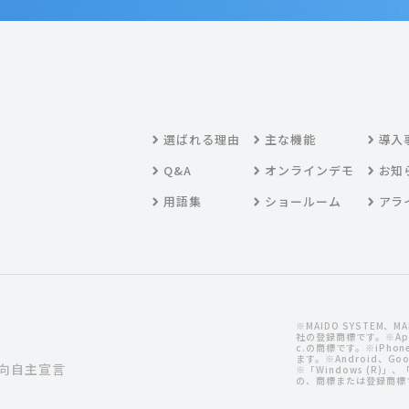
選ばれる理由
主な機能
導入
Q&A
オンラインデモ
お知
用語集
ショールーム
アラ
※MAIDO SYSTEM、
社の登録商標です。※Apple
c.の商標です。※iPh
ます。※Android、Goog
向自主宣言
※「Windows (R)」、「Mi
の、商標または登録商標