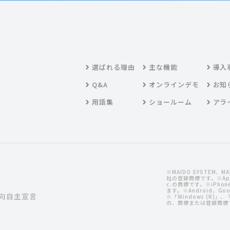
選ばれる理由
主な機能
導入
Q&A
オンラインデモ
お知
用語集
ショールーム
アラ
※MAIDO SYSTEM、
社の登録商標です。※Apple
c.の商標です。※iPh
ます。※Android、Goog
向自主宣言
※「Windows (R)」、「Mi
の、商標または登録商標