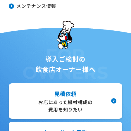
メンテナンス情報
FOR
導入ご検討の
OWNERS
飲食店オーナー様へ
見積依頼
お店にあった機材構成の
費用を知りたい