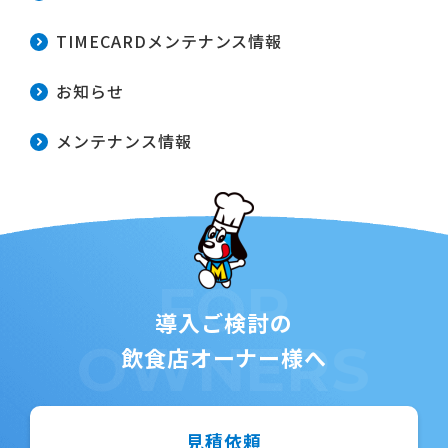
TIMECARDメンテナンス情報
お知らせ
メンテナンス情報
FOR
導入ご検討の
OWNERS
飲食店オーナー様へ
見積依頼