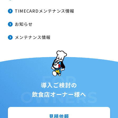
TIMECARDメンテナンス情報
お知らせ
メンテナンス情報
FOR
導入ご検討の
OWNERS
飲食店オーナー様へ
見積依頼