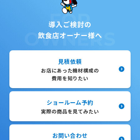
FOR
導入ご検討の
OWNERS
飲食店オーナー様へ
見積依頼
お店にあった機材構成の
費用を知りたい
ショールーム予約
実際の商品を見てみたい
お問い合わせ