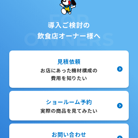
FOR
導入ご検討の
OWNERS
飲食店オーナー様へ
見積依頼
お店にあった機材構成の
費用を知りたい
ショールーム予約
実際の商品を見てみたい
お問い合わせ