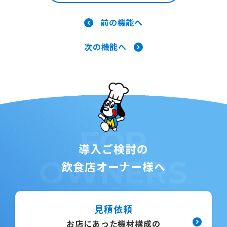
前の機能へ
次の機能へ
FOR
導入ご検討の
OWNERS
飲食店オーナー様へ
見積依頼
お店にあった機材構成の