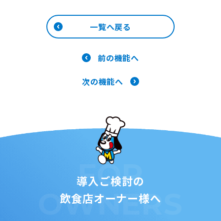
一覧へ戻る
前の機能へ
次の機能へ
FOR
導入ご検討の
OWNERS
飲食店オーナー様へ