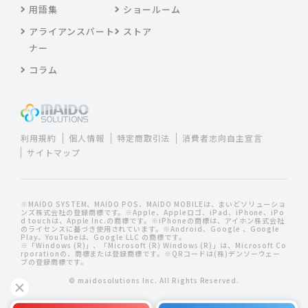
用語集
ショールーム
アライアンスパート
ストア
ナー
コラム
利用規約
個人情報
特定商取引法
消費者志向自主宣言
サイトマップ
※MAIDO SYSTEM、MAIDO POS、MAIDO MOBILEは、まいどソリューショ
ンズ株式会社の登録商標です。※Apple、Appleロゴ、iPad、iPhone、iPo
d touchは、Apple Inc.の商標です。※iPhoneの商標は、アイホン株式会社
のライセンスに基づき使用されています。※Android、Google 、Google
Play、YouTubeは、Google LLC の商標です。
※「Windows (R)」、「Microsoft (R) Windows (R)」は、Microsoft Co
rporationの、商標または登録商標です。※QRコードは(株)デンソーウェー
ブの登録商標です。
© maidosolutions Inc. All Rights Reserved.