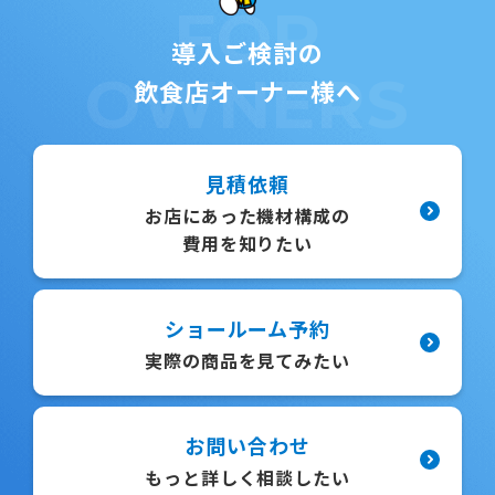
FOR
導入ご検討の
OWNERS
飲食店オーナー様へ
見積依頼
お店にあった機材構成の
費用を知りたい
ショールーム予約
実際の商品を見てみたい
お問い合わせ
もっと詳しく相談したい