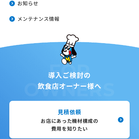
お知らせ
メンテナンス情報
FOR
導入ご検討の
OWNERS
飲食店オーナー様へ
見積依頼
お店にあった機材構成の
費用を知りたい