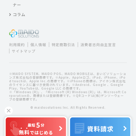
ナー
コラム
利用規約
個人情報
特定商取引法
消費者志向自主宣言
サイトマップ
※MAIDO SYSTEM、MAIDO POS、MAIDO MOBILEは、まいどソリューショ
ンズ株式会社の登録商標です。※Apple、Appleロゴ、iPad、iPhone、iPo
d touchは、Apple Inc.の商標です。※iPhoneの商標は、アイホン株式会社
のライセンスに基づき使用されています。※Android、Google 、Google
Play、YouTubeは、Google LLC の商標です。
※「Windows (R)」、「Microsoft (R) Windows (R)」は、Microsoft Co
rporationの、商標または登録商標です。※QRコードは(株)デンソーウェー
ブの登録商標です。
© maidosolutions Inc. All Rights Reserved.