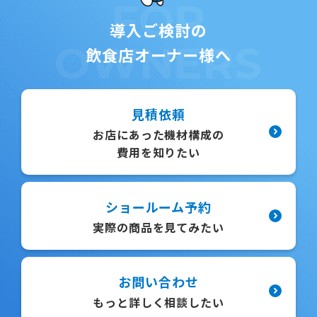
FOR
導入ご検討の
OWNERS
飲食店オーナー様へ
見積依頼
お店にあった機材構成の
費用を知りたい
ショールーム予約
実際の商品を見てみたい
お問い合わせ
もっと詳しく相談したい