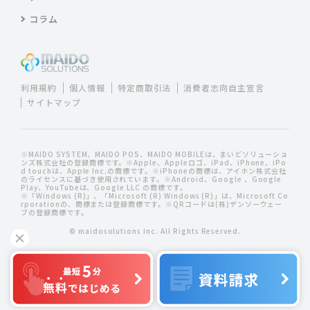
コラム
利用規約
個人情報
特定商取引法
消費者志向自主宣言
サイトマップ
※MAIDO SYSTEM、MAIDO POS、MAIDO MOBILEは、まいどソリューショ
ンズ株式会社の登録商標です。※Apple、Appleロゴ、iPad、iPhone、iPo
d touchは、Apple Inc.の商標です。※iPhoneの商標は、アイホン株式会社
のライセンスに基づき使用されています。※Android、Google 、Google
Play、YouTubeは、Google LLC の商標です。
※「Windows (R)」、「Microsoft (R) Windows (R)」は、Microsoft Co
rporationの、商標または登録商標です。※QRコードは(株)デンソーウェー
ブの登録商標です。
© maidosolutions Inc. All Rights Reserved.