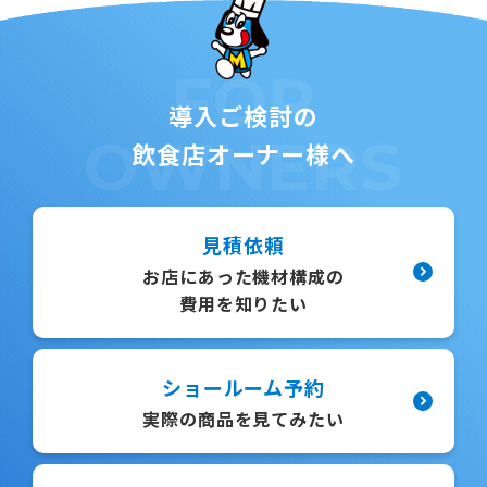
FOR
導入ご検討の
OWNERS
飲食店オーナー様へ
見積依頼
お店にあった機材構成の
費用を知りたい
ショールーム予約
実際の商品を見てみたい