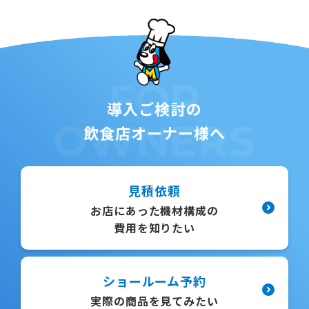
FOR
導入ご検討の
OWNERS
飲食店オーナー様へ
見積依頼
お店にあった機材構成の
費用を知りたい
ショールーム予約
実際の商品を見てみたい