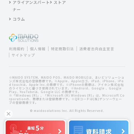
アライアンスパート
ストア
ナー
コラム
利用規約
個人情報
特定商取引法
消費者志向自主宣言
サイトマップ
※MAIDO SYSTEM、MAIDO POS、MAIDO MOBILEは、まいどソリューショ
ンズ株式会社の登録商標です。※Apple、Appleロゴ、iPad、iPhone、iPo
d touchは、Apple Inc.の商標です。※iPhoneの商標は、アイホン株式会社
のライセンスに基づき使用されています。※Android、Google 、Google
Play、YouTubeは、Google LLC の商標です。
※「Windows (R)」、「Microsoft (R) Windows (R)」は、Microsoft Co
rporationの、商標または登録商標です。※QRコードは(株)デンソーウェー
ブの登録商標です。
© maidosolutions Inc. All Rights Reserved.