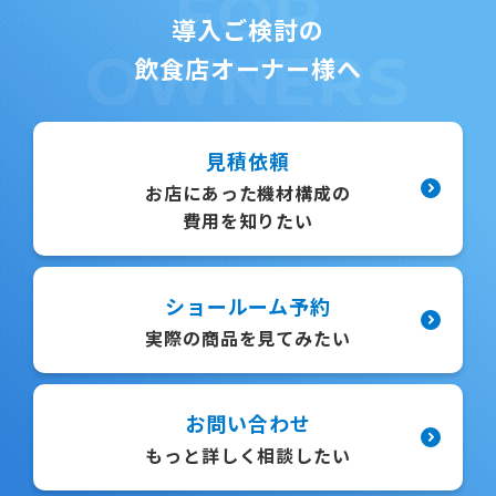
FOR
導入ご検討の
OWNERS
飲食店オーナー様へ
見積依頼
お店にあった機材構成の
費用を知りたい
ショールーム予約
実際の商品を見てみたい
お問い合わせ
もっと詳しく相談したい