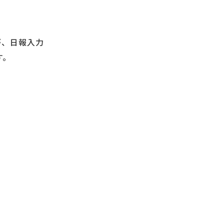
が、日報入力
す。