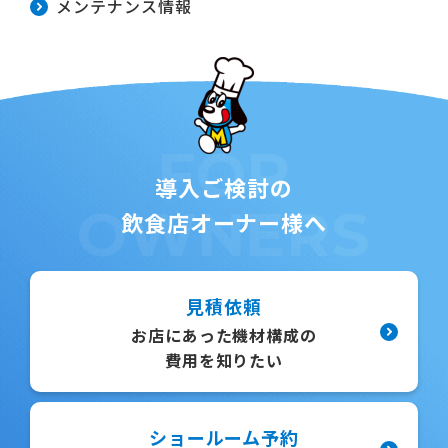
メンテナンス情報
FOR
導入ご検討の
OWNERS
飲食店オーナー様へ
見積依頼
お店にあった機材構成の
費用を知りたい
ショールーム予約