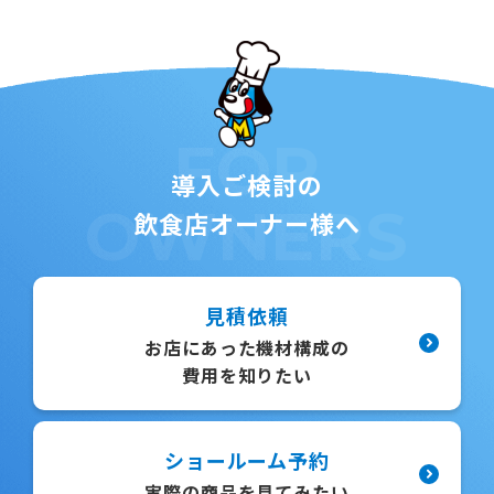
FOR
導入ご検討の
OWNERS
飲食店オーナー様へ
見積依頼
お店にあった機材構成の
費用を知りたい
ショールーム予約
実際の商品を見てみたい