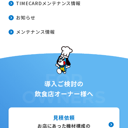
TIMECARDメンテナンス情報
お知らせ
メンテナンス情報
FOR
導入ご検討の
OWNERS
飲食店オーナー様へ
見積依頼
お店にあった機材構成の