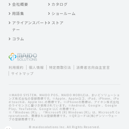
会社概要
カタログ
用語集
ショールーム
アライアンスパート
ストア
ナー
コラム
利用規約
個人情報
特定商取引法
消費者志向自主宣言
サイトマップ
※MAIDO SYSTEM、MAIDO POS、MAIDO MOBILEは、まいどソリューショ
ンズ株式会社の登録商標です。※Apple、Appleロゴ、iPad、iPhone、iPo
d touchは、Apple Inc.の商標です。※iPhoneの商標は、アイホン株式会社
のライセンスに基づき使用されています。※Android、Google 、Google
Play、YouTubeは、Google LLC の商標です。
※「Windows (R)」、「Microsoft (R) Windows (R)」は、Microsoft Co
rporationの、商標または登録商標です。※QRコードは(株)デンソーウェー
ブの登録商標です。
© maidosolutions Inc. All Rights Reserved.