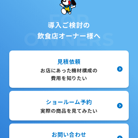
FOR
導入ご検討の
OWNERS
飲食店オーナー様へ
見積依頼
お店にあった機材構成の
費用を知りたい
ショールーム予約
実際の商品を見てみたい
お問い合わせ