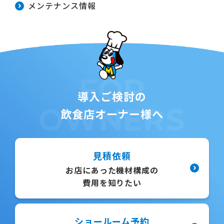
メンテナンス情報
FOR
導入ご検討の
OWNERS
飲食店オーナー様へ
見積依頼
お店にあった機材構成の
費用を知りたい
ショールーム予約