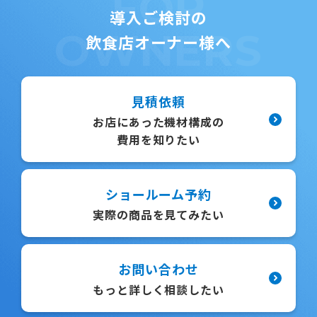
FOR
導入ご検討の
OWNERS
飲食店オーナー様へ
見積依頼
お店にあった機材構成の
費用を知りたい
ショールーム予約
実際の商品を見てみたい
お問い合わせ
もっと詳しく相談したい