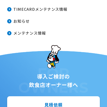
TIMECARDメンテナンス情報
お知らせ
メンテナンス情報
FOR
導入ご検討の
OWNERS
飲食店オーナー様へ
見積依頼