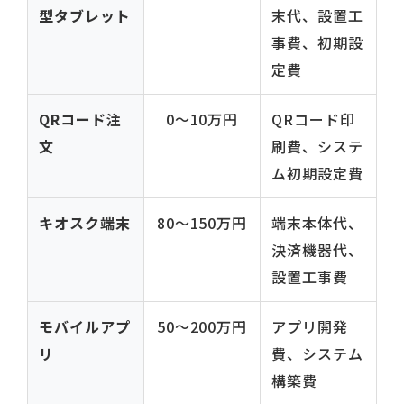
型タブレット
末代、設置工
事費、初期設
定費
QRコード注
0〜10万円
QRコード印
文
刷費、システ
ム初期設定費
キオスク端末
80〜150万円
端末本体代、
決済機器代、
設置工事費
モバイルアプ
50〜200万円
アプリ開発
リ
費、システム
構築費