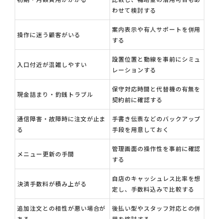
わせて検討する
案内表示や有人サポートを併用
操作に迷う顧客がいる
する
設置位置と動線を事前にシミュ
入口付近が混雑しやすい
レーションする
保守対応時間と代替機の有無を
現金詰まり・釣銭トラブル
契約前に確認する
通信障害・故障時に注文が止ま
手書き伝票などのバックアップ
る
手段を用意しておく
管理画面の操作性を事前に確認
メニュー更新の手間
する
自店のキャッシュレス比率を想
決済手数料が積み上がる
定し、手数料込みで比較する
追加注文との相性が悪い場合が
後払い型やスタッフ対応との併
ある
用を検討する