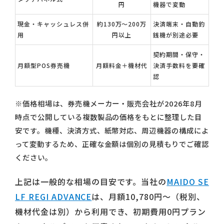
円
機器で変動
現金・キャッシュレス併
約130万〜200万
決済端末・自動釣
用
円以上
銭機が別途必要
契約期間・保守・
月額型POS券売機
月額料金＋機材代
決済手数料を要確
認
※価格相場は、券売機メーカー・販売会社が2026年8月
時点で公開している複数製品の価格をもとに整理した目
安です。機種、決済方式、紙幣対応、周辺機器の構成によ
って変動するため、正確な金額は個別の見積もりでご確認
ください。
上記は一般的な相場の目安です。当社の
MAIDO SE
LF REGI ADVANCE
は、月額10,780円〜（税別、
機材代金は別）から利用でき、初期費用0円プラン