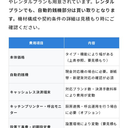
やレンタルプランも用意されています。
レンタル
プランでも、自動釣銭機部分は買い取りとなりま
す。
機材構成や契約条件の詳細は見積もり時にご
確認ください。
費用項目
内容
タイプ・機能により幅がある
本体価格
（上表参照、要見積もり）
現金対応機の場合に必要。新紙
自動釣銭機
幣・新硬貨対応の確認が必須
対応ブランド数・決済手数料率
キャッシュレス決済端末
により費用が変動
キッチンプリンター・呼出モニ
厨房連携・呼出運用を行う場合
ター
に必要（オプション）
設置環境により変動（要見積も
設置工事費・初期設定費