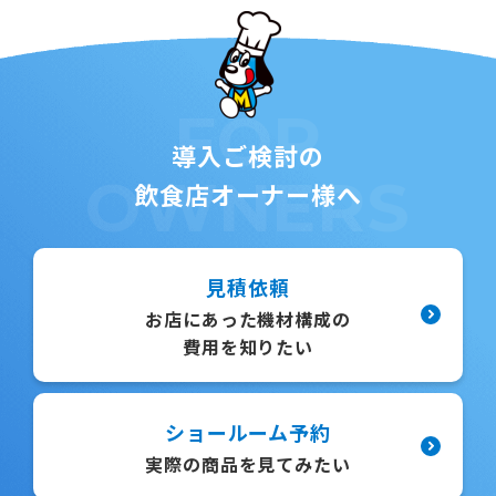
FOR
導入ご検討の
OWNERS
飲食店オーナー様へ
見積依頼
お店にあった機材構成の
費用を知りたい
ショールーム予約
実際の商品を見てみたい