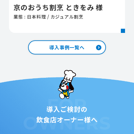
京のおうち割烹 ときをみ 様
業態 : 日本料理 / カジュアル割烹
導入事例一覧へ
FOR
導入ご検討の
OWNERS
飲食店オーナー様へ