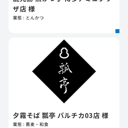
ザ店 様
業態 : とんかつ
夕霧そば 瓢亭 バルチカ03店 様
業態 : 蕎麦・和食