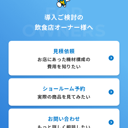
FOR
導入ご検討の
OWNERS
飲食店オーナー様へ
見積依頼
お店にあった機材構成の
費用を知りたい
ショールーム予約
実際の商品を見てみたい
お問い合わせ
もっと詳しく相談したい