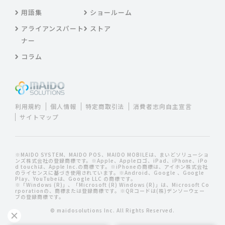
用語集
ショールーム
アライアンスパート
ストア
ナー
コラム
利用規約
個人情報
特定商取引法
消費者志向自主宣言
サイトマップ
※MAIDO SYSTEM、MAIDO POS、MAIDO MOBILEは、まいどソリューショ
ンズ株式会社の登録商標です。※Apple、Appleロゴ、iPad、iPhone、iPo
d touchは、Apple Inc.の商標です。※iPhoneの商標は、アイホン株式会社
のライセンスに基づき使用されています。※Android、Google 、Google
Play、YouTubeは、Google LLC の商標です。
※「Windows (R)」、「Microsoft (R) Windows (R)」は、Microsoft Co
rporationの、商標または登録商標です。※QRコードは(株)デンソーウェー
ブの登録商標です。
© maidosolutions Inc. All Rights Reserved.