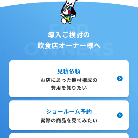
FOR
導入ご検討の
OWNERS
飲食店オーナー様へ
見積依頼
お店にあった機材構成の
費用を知りたい
ショールーム予約
実際の商品を見てみたい