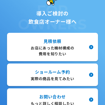
FOR
導入ご検討の
OWNERS
飲食店オーナー様へ
見積依頼
お店にあった機材構成の
費用を知りたい
ショールーム予約
実際の商品を見てみたい
お問い合わせ
もっと詳しく相談したい