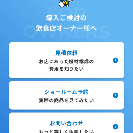
FOR
導入ご検討の
OWNERS
飲食店オーナー様へ
見積依頼
お店にあった機材構成の
費用を知りたい
ショールーム予約
実際の商品を見てみたい
お問い合わせ
もっと詳しく相談したい