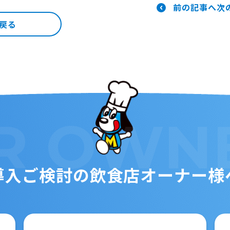
前の記事へ
次
戻る
R
OWN
導入ご検討の
飲食店オーナー様