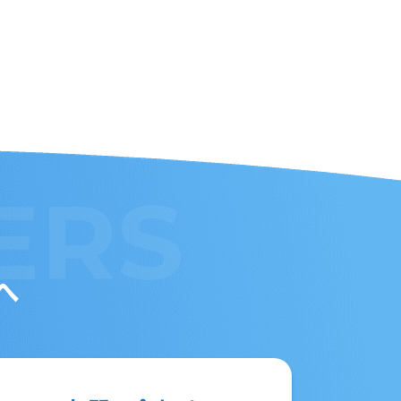
ERS
へ