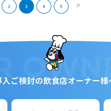
＞
2
3
4
5
R
OWN
導入ご検討の
飲食店オーナー様