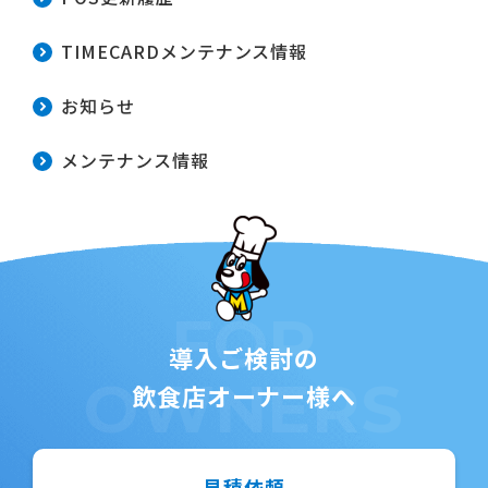
TIMECARDメンテナンス情報
お知らせ
メンテナンス情報
FOR
導入ご検討の
OWNERS
飲食店オーナー様へ
見積依頼