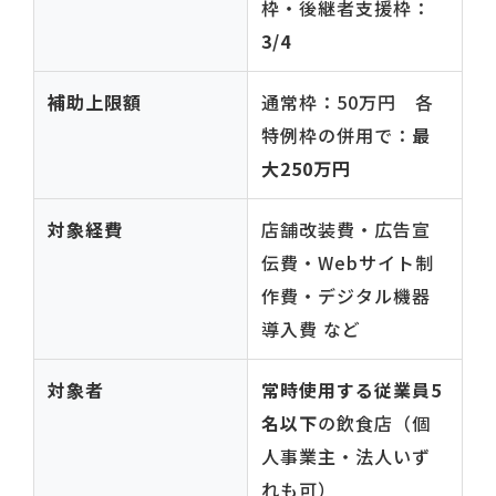
枠・後継者支援枠：
3/4
補助上限額
通常枠：50万円 各
特例枠の併用で：
最
大250万円
対象経費
店舗改装費・広告宣
伝費・Webサイト制
作費・デジタル機器
導入費 など
対象者
常時使用する従業員5
名以下
の飲食店（個
人事業主・法人いず
れも可）