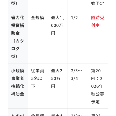
型）
始予定
省力化
全規模
最大1,
1/2
随時受
投資補
000万
付中
助金
円
（カタ
ログ
型）
小規模
従業員
最大2
2/3〜
第20
事業者
5名以
50万
3/4
回：2
持続化
下
円
026年
補助金
秋公募
予定
ものづ
全規模
最大4,
1/2〜
第23