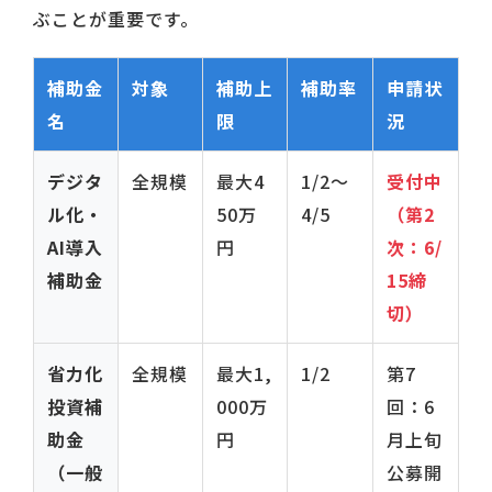
ぶことが重要です。
補助金
対象
補助上
補助率
申請状
名
限
況
デジタ
全規模
最大4
1/2〜
受付中
ル化・
50万
4/5
（第2
AI導入
円
次：6/
補助金
15締
切）
省力化
全規模
最大1,
1/2
第7
投資補
000万
回：6
助金
円
月上旬
（一般
公募開