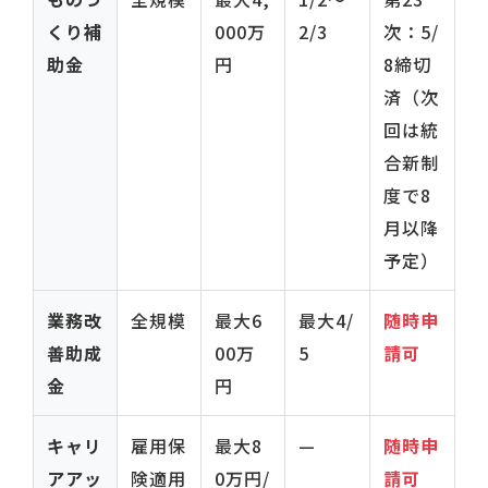
くり補
000万
2/3
次：5/
助金
円
8締切
済（次
回は統
合新制
度で8
月以降
予定）
業務改
全規模
最大6
最大4/
随時申
善助成
00万
5
請可
金
円
キャリ
雇用保
最大8
—
随時申
アアッ
険適用
0万円/
請可