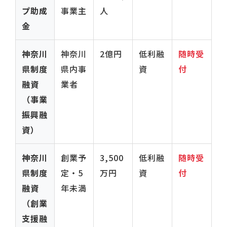
プ助成
事業主
人
金
神奈川
神奈川
2億円
低利融
随時受
県制度
県内事
資
付
融資
業者
（事業
振興融
資）
神奈川
創業予
3,500
低利融
随時受
県制度
定・5
万円
資
付
融資
年未満
（創業
支援融