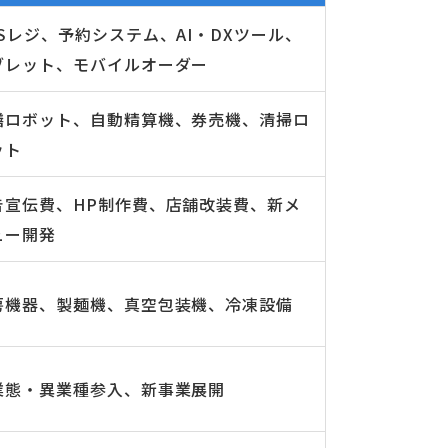
OSレジ、予約システム、AI・DXツール、
ブレット、モバイルオーダー
膳ロボット、自動精算機、券売機、清掃ロ
ット
告宣伝費、HP制作費、店舗改装費、新メ
ュー開発
房機器、製麺機、真空包装機、冷凍設備
業態・異業種参入、新事業展開