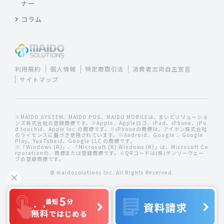
ナー
コラム
利用規約
個人情報
特定商取引法
消費者志向自主宣言
サイトマップ
※MAIDO SYSTEM、MAIDO POS、MAIDO MOBILEは、まいどソリューショ
ンズ株式会社の登録商標です。※Apple、Appleロゴ、iPad、iPhone、iPo
d touchは、Apple Inc.の商標です。※iPhoneの商標は、アイホン株式会社
のライセンスに基づき使用されています。※Android、Google 、Google
Play、YouTubeは、Google LLC の商標です。
※「Windows (R)」、「Microsoft (R) Windows (R)」は、Microsoft Co
rporationの、商標または登録商標です。※QRコードは(株)デンソーウェー
ブの登録商標です。
© maidosolutions Inc. All Rights Reserved.