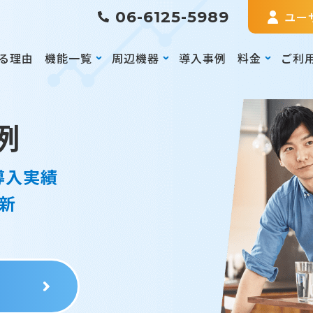
06-6125-5989
ユー
る理由
機能一覧
周辺機器
導入事例
料金
ご利
例
導入実績
新
る