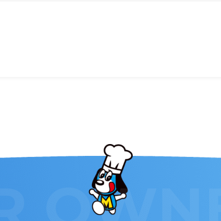
R
OWN