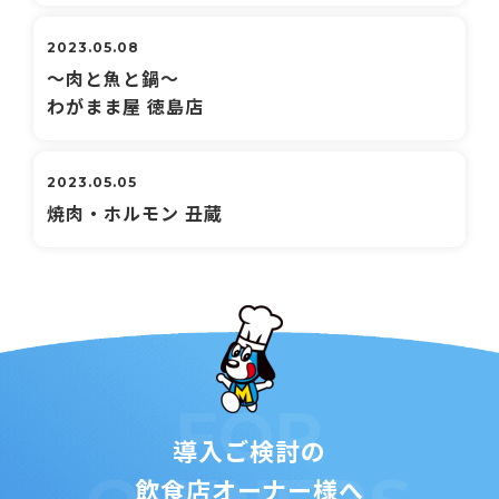
2023.05.08
～肉と魚と鍋～
わがまま屋 徳島店
2023.05.05
焼肉・ホルモン 丑蔵
FOR
導入ご検討の
飲食店オーナー様へ