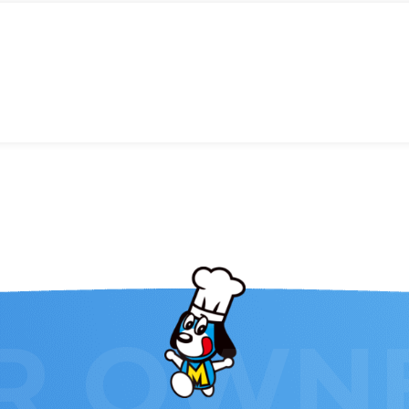
R
OWN