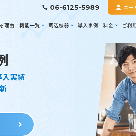
06-6125-5989
ユー
る理由
機能一覧
周辺機器
導入事例
料金
ご利
例
導入実績
新
る